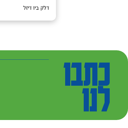
דלק ביו דיזל
כתבו
לנו