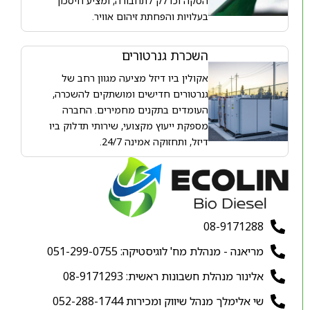
הסקה וכדלק לתחבורה, ומציע חיסכון
בעלויות והפחתת זיהום אוויר.
השכרת גנרטורים
אקולין ביו דיזל מציעה מגוון רחב של
גנרטורים חדישים ומושתקים להשכרה,
העומדים בתקנים מחמירים. החברה
מספקת ייעוץ מקצועי, שירותי תדלוק ביו
דיזל, ותחזוקה אמינה 24/7.
08-9171288
מריאנה - מנהלת מח' לוגיסטיקה: 051-299-0755
אלינור מנהלת חשבונות ראשית: 08-9171293
שי אלימלך מנהל שיווק ומכירות ⁦052-288-1744⁩